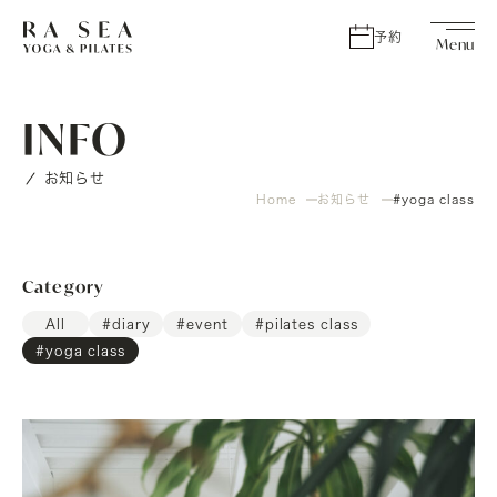
予約
INFO
お知らせ
Home
お知らせ
#yoga class
Category
All
#diary
#event
#pilates class
#yoga class