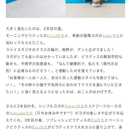
大きく進化したのは、2年目の夏。
モーニングピラティスの
Erica先生
と、季節の陰陽ヨガの
Yoko先生
に
加わってもらえたこと。
ラシイスタジオのクラスの幅が、視野が、グンと広がりました！
ヨガがとても良いのは分かっていましたが、ピラティスの解剖学的な
動きも、中医学の知恵袋も、「なんて健康的で、私たち（現代の女
性）に必要なものだろう！」と感動したのを覚えています。
「お客様お一人お一人に、自分に合った運動スタイルを続けてほし
い！」「その時々の調子や気持ちに合わせてクラスを選んでいただき
たい！」と強く思えるようになったのは、お二人のおかげです。
さらに2年目の冬、シンプルヨガの
Yukari先生
とエナジーフローヨガ
の
Hatsune先生
（只今お休み中です^^）がヨガの楽しさや広がりを伝
えてくれ、3年目の春、リフレッシュピラティスの
Rie先生
とベーシッ
クピラティスの
Ruri先生
がピラティスクラスをさらに盛り上げて、身