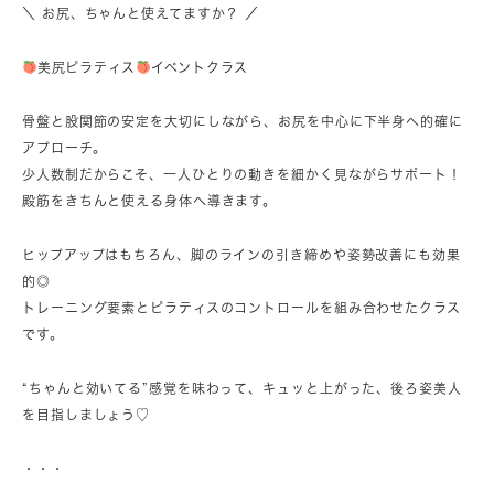
＼ お尻、ちゃんと使えてますか？ ／
美尻ピラティス
イベントクラス
骨盤と股関節の安定を大切にしながら、お尻を中心に下半身へ的確に
アプローチ。
少人数制だからこそ、一人ひとりの動きを細かく見ながらサポート！
殿筋をきちんと使える身体へ導きます。
ヒップアップはもちろん、脚のラインの引き締めや姿勢改善にも効果
的◎
トレーニング要素とピラティスのコントロールを組み合わせたクラス
です。
“ちゃんと効いてる”感覚を味わって、キュッと上がった、後ろ姿美人
を目指しましょう♡
・・・